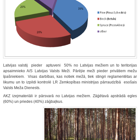
Latvijas valstij pieder aptuveni 50% no Latvijas mežiem un to teritorijas
apsaimnieko A/S Latvijas Valsts Meži. Pārējie meži pieder privātiem mežu
īpašniekiem. Visas darbības, kas notiek mežā, tiek stingri reglamentētas ar
likumu un to izpildi kontrolē LR Zemkopības ministrijas pārraudzībā esošais
Valsts Meža Dienests.
AKZ izejmateriāli ir pārsvarā no Latvijas mežiem. Zāģētavā apstrādā egles
(60%) un priedes (40%) zāģbaļkus.