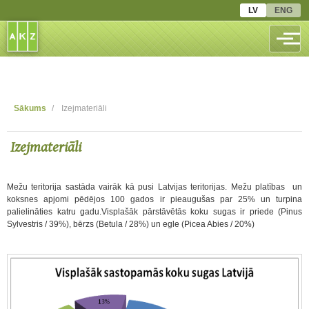
Pārlekt
LV
ENG
uz
galveno
saturu
Izvēl
Sākums
Izejmateriāli
Atpakaļceļš
Izejmateriāli
Mežu teritorija sastāda vairāk kā pusi Latvijas teritorijas. Mežu platības un
koksnes apjomi pēdējos 100 gados ir pieaugušas par 25% un turpina
palielināties katru gadu.Visplašāk pārstāvētās koku sugas ir priede (Pinus
Sylvestris / 39%), bērzs (Betula / 28%) un egle (Picea Abies / 20%)